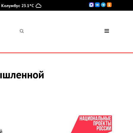
Колумбус 23.1°C
ышленной
й