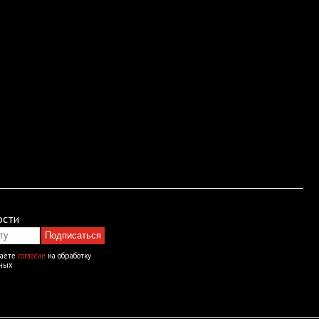
ости
Подписаться
даёте
согласие
на обработку
нных