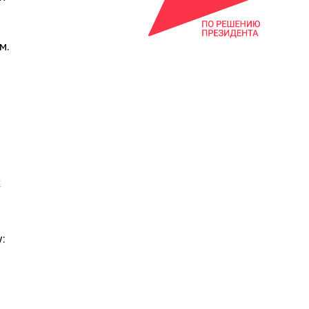
м.
х
: