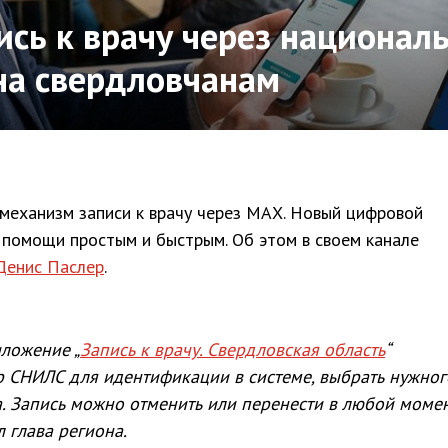
ись к врачу через национа
на свердловчанам
механизм записи к врачу через МАX. Новый цифровой
 помощи простым и быстрым. Об этом в своем канале
Денис Паслер
.
иложение „
Запись к врачу. Свердловская область
“
р СНИЛС для идентификации в системе, выбрать нужног
а. Запись можно отменить или перенести в любой моме
 глава региона.