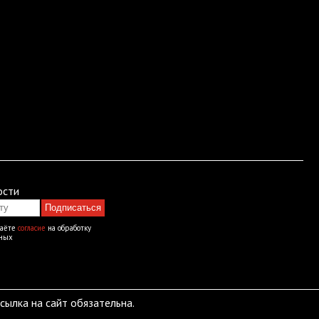
ости
Подписаться
даёте
согласие
на обработку
нных
ылка на сайт обязательна.