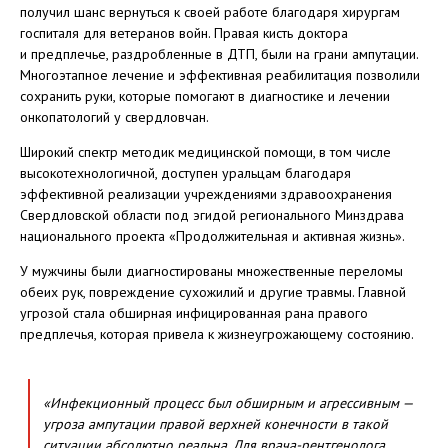
получил шанс вернуться к своей работе благодаря хирургам
госпиталя для ветеранов войн. Правая кисть доктора
и предплечье, раздробленные в ДТП, были на грани ампутации.
Многоэтапное лечение и эффективная реабилитация позволили
сохранить руки, которые помогают в диагностике и лечении
онкопатологий у свердловчан.
Широкий спектр методик медицинской помощи, в том числе
высокотехнологичной, доступен уральцам благодаря
эффективной реализации учреждениями здравоохранения
Свердловской области под эгидой регионального Минздрава
национального проекта «Продолжительная и активная жизнь».
У мужчины были диагностированы множественные переломы
обеих рук, повреждение сухожилий и другие травмы. Главной
угрозой стала обширная инфицированная рана правого
предплечья, которая привела к жизнеугрожающему состоянию.
«Инфекционный процесс был обширным и агрессивным —
угроза ампутации правой верхней конечности в такой
ситуации абсолютно реальна. Для врача-рентгенолога,